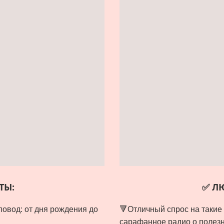
ТЫ:
✅ Л
повод: от дня рождения до
🔻Отличный спрос на таки
сарафанное радио о полез